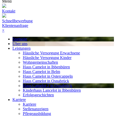
Menü
Kontakt
Schnellbewerbung
Klientenanfrage
×
Startseite
Über uns
Leistungen
Häusliche Versorgung Erwachsene
Häusliche Versorgung Kinder
Wohngemeinschaften
Haus Camelot in Ibbenbüren
Haus Camelot in Belm
Haus Camelot in Ostercappeln
Haus Camelot in Osnabrück
Haus Camelot 2 in Osnabrück
Kinderhaus Lancelot in Ibbenbüren
Erfolgsgeschichten
Karriere
Karriere
Stellenanzeigen
Pflegeausbildung